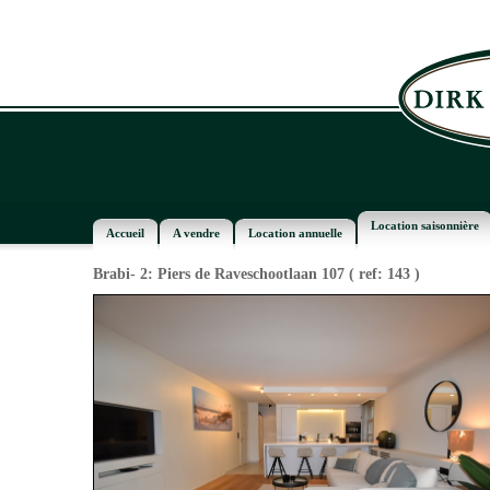
Location saisonnière
Accueil
A vendre
Location annuelle
Brabi- 2: Piers de Raveschootlaan 107
( ref: 143 )