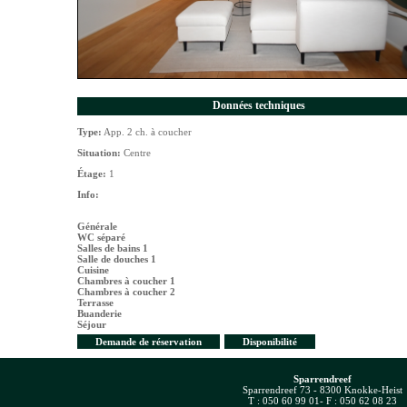
Données techniques
Type:
App. 2 ch. à coucher
Situation:
Centre
Étage:
1
Info:
Générale
WC séparé
Salles de bains 1
Salle de douches 1
Cuisine
Chambres à coucher 1
Chambres à coucher 2
Terrasse
Buanderie
Séjour
Demande de réservation
Disponibilité
Sparrendreef
Sparrendreef 73 - 8300 Knokke-Heist
T : 050 60 99 01- F : 050 62 08 23