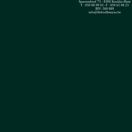
Sparrendreef 73 - 8300 Knokke-Heist
T : 050 60 99 01- F : 050 62 08 23
BIV:
500 689
info@dirkwillemyns.be