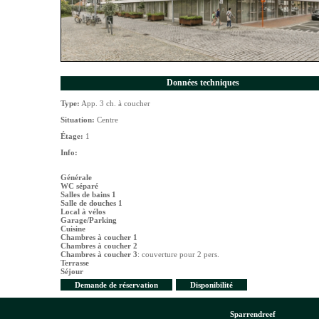
Données techniques
Type:
App. 3 ch. à coucher
Situation:
Centre
Étage:
1
Info:
Générale
WC séparé
Salles de bains 1
Salle de douches 1
Local à vélos
Garage/Parking
Cuisine
Chambres à coucher 1
Chambres à coucher 2
Chambres à coucher 3
: couverture pour 2 pers.
Terrasse
Séjour
Demande de réservation
Disponibilité
Sparrendreef